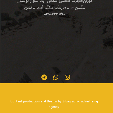
تهران:شهرک صنعتی شمس آباد ـبلوار بوستان
ـگلبن ۱۰ ـ مارلیک سنگ آسیا ـ تلفن
۰۲۱۵۶۲۳۱۱۹۰
Content production and Design by Zibagraphic advertising
agency