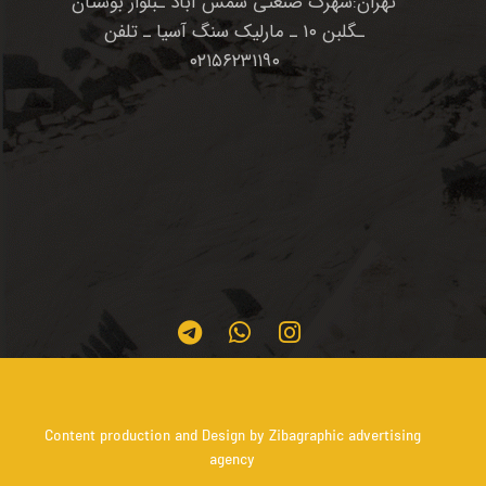
تهران:شهرک صنعتی شمس آباد ـبلوار بوستان
ـگلبن ۱۰ ـ مارلیک سنگ آسیا ـ تلفن
۰۲۱۵۶۲۳۱۱۹۰
Content production and Design by Zibagraphic advertising
agency