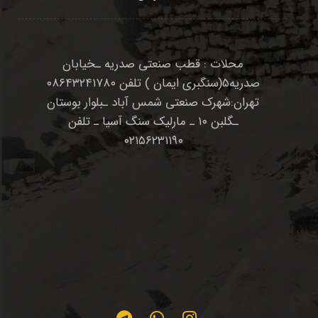
محلات : قطب صنعتی صدریه ـخیابان
صدریه۵(سنگبری ایمان ) تلفن ۰۸۶۴۳۲۴۱۷۸۰
تهران:شهرک صنعتی شمس آباد ـبلوار بوستان
ـگلبن ۱۰ ـ مارلیک سنگ آسیا ـ تلفن
۰۲۱۵۶۲۳۱۱۹۰