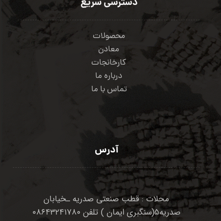
دسترسی سریع
محصولات
معادن
کارخانجات
درباره ما
تماس با ما
آدرس
محلات : قطب صنعتی صدریه ـخیابان
صدریه۵(سنگبری ایمان ) تلفن ۰۸۶۴۳۲۴۱۷۸۰